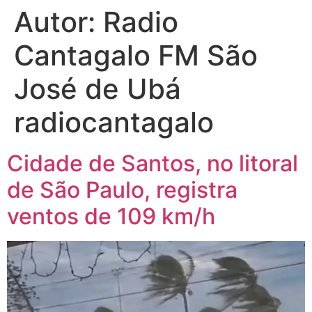
Autor:
Radio
Cantagalo FM São
José de Ubá
radiocantagalo
Cidade de Santos, no litoral
de São Paulo, registra
ventos de 109 km/h