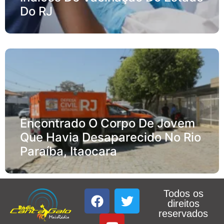
Do RJ
Encontrado O Corpo De Jovem
Que Havia Desaparecido No Rio
Paraíba, Itaocara
Todos os
direitos
reservados