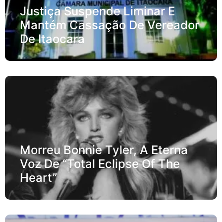
Justiça Suspende Liminar E
Mantém Cassação De Vereador
De Itaocara
Morreu Bonnie Tyler, A Eterna
Voz De “Total Eclipse Of The
Heart”