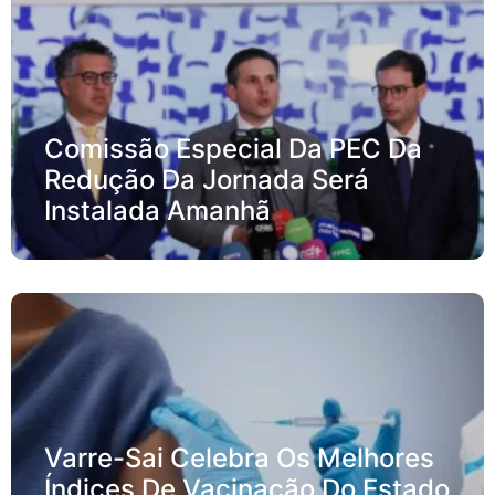
Comissão Especial Da PEC Da
Redução Da Jornada Será
Instalada Amanhã
Varre-Sai Celebra Os Melhores
Índices De Vacinação Do Estado