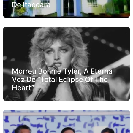
De Itaocara
Morreu Bonnie Tyler, A Eterna
Voz De “Total Eclipse Of The
Heart”