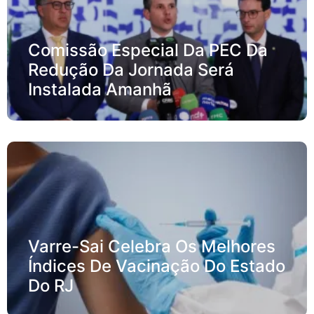
Comissão Especial Da PEC Da
Redução Da Jornada Será
Instalada Amanhã
Varre-Sai Celebra Os Melhores
Índices De Vacinação Do Estado
Do RJ