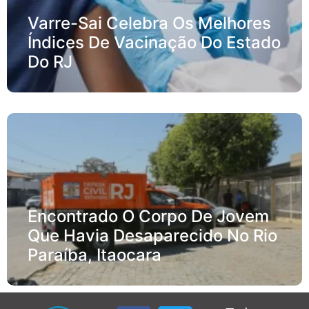
Varre-Sai Celebra Os Melhores
Índices De Vacinação Do Estado
Do RJ
Encontrado O Corpo De Jovem
Que Havia Desaparecido No Rio
Paraíba, Itaocara