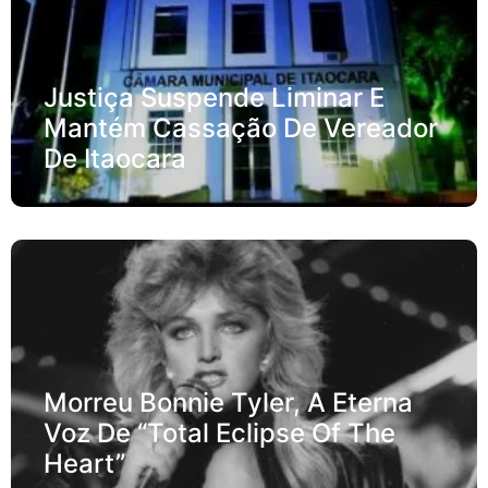
Justiça Suspende Liminar E
Mantém Cassação De Vereador
De Itaocara
Morreu Bonnie Tyler, A Eterna
Voz De “Total Eclipse Of The
Heart”