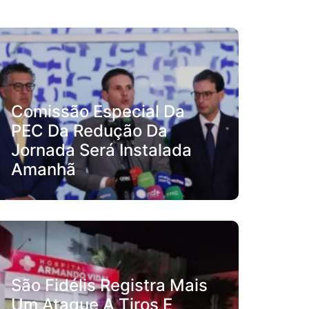
Comissão Especial Da
PEC Da Redução Da
Jornada Será Instalada
Amanhã
São Fidélis Registra Mais
Um Ataque A Tiros E