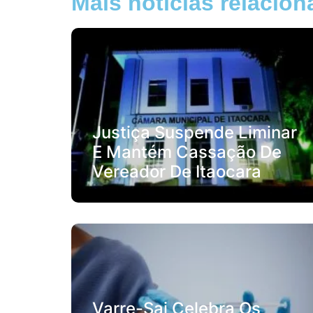
Mais notícias relacio
Justiça Suspende Liminar
E Mantém Cassação De
Vereador De Itaocara
Varre-Sai Celebra Os