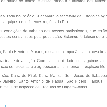
do da saúde do animal e assegurando a qualidade dos alim
realizada no Palácio Guanabara, o secretário de Estado de Agri
as equipes em diferentes regiões do Rio.
 condições de trabalho aos nossos profissionais, que estão 
rodutos consumidos pela população. Estamos fortalecendo a
 Paulo Henrique Moraes, ressaltou a importância da nova frota p
pacidade de atuação. Com mais mobilidade, conseguimos ate
venção de riscos para a agropecuária fluminense — explicou Mor
são: Barra do Piraí, Barra Mansa, Bom Jesus do Itabapoana
 de Janeiro, Santo Antônio de Pádua, São Fidélis, Tanguá,
Animal e de Inspeção de Produtos de Origem Animal.