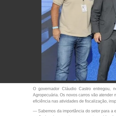
O governador Cláudio Castro entregou, ne
Agropecuária. Os novos carros vão atender mu
eficiência nas atividades de fiscalização, in
— Sabemos da importância do setor para a e