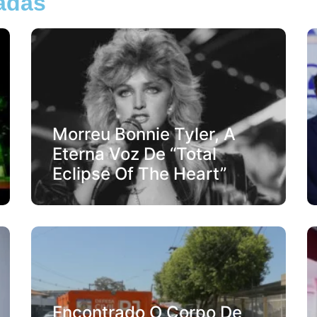
nadas
Morreu Bonnie Tyler, A
Eterna Voz De “Total
Eclipse Of The Heart”
Encontrado O Corpo De