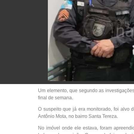
Um elemento, que segundo as investigações,
final de semana.
O suspeito que já era monitorado, foi alv
Antônio Mota, no bairro Santa Tereza.
No imóvel onde ele estava, foram apreendi