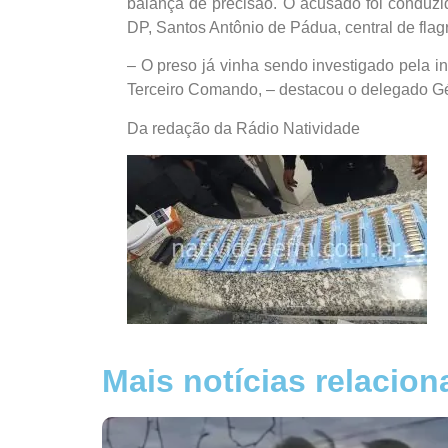
balança de precisão. O acusado foi conduzi
DP, Santos Antônio de Pádua, central de flagr
– O preso já vinha sendo investigado pela int
Terceiro Comando, – destacou o delegado G
Da redação da Rádio Natividade
Mais notícias relacio