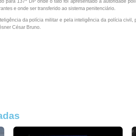
do para 137º DP onde o fato foi apresentado à autoridade pol
antes e onde ser transferido ao sistema penitenciário.
eligência da polícia militar e pela inteligência da polícia civi
ésner César Bruno.
nadas