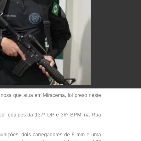
inosa que atua em Miracema, foi preso neste
o por equipes da 137ª DP e 36º BPM, na Rua
 munições, dois carregadores de 9 mm e uma