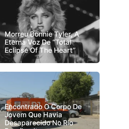
Morreu Bonnie Tyler, A
Eterna Voz De “Total
Eclipse Of The Heart”
Encontrado O Corpo De
Jovem Que Havia
Desaparecido No Rio