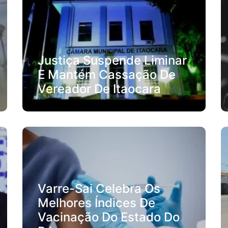
Justiça Suspende Liminar
E Mantém Cassação De
Vereador De Itaocara
Varre-Sai Celebra Os
Melhores Índices De
Vacinação Do Estado Do