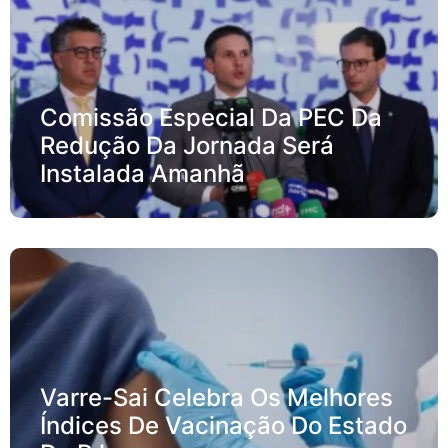
Comissão Especial Da PEC Da
Redução Da Jornada Será
Instalada Amanhã
Varre-Sai Celebra Os Melhores
Índices De Vacinação Do Estado