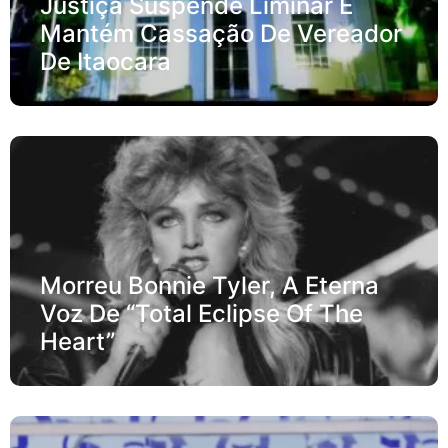
Justiça Suspende Liminar E
Mantém Cassação De Vereador
De Itaocara
Morreu Bonnie Tyler, A Eterna
Voz De “Total Eclipse Of The
Heart”