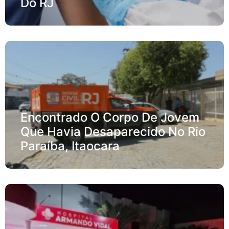
Do RJ
Encontrado O Corpo De Jovem
Que Havia Desaparecido No Rio
Paraíba, Itaocara