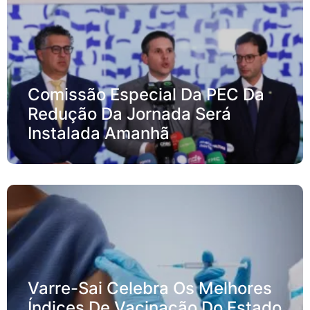
Comissão Especial Da PEC Da
Redução Da Jornada Será
Instalada Amanhã
Varre-Sai Celebra Os Melhores
Índices De Vacinação Do Estado