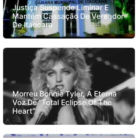
Justiça Suspende Liminar E
Mantém Cassação De Vereador
De Itaocara
Morreu Bonnie Tyler, A Eterna
Voz De “Total Eclipse Of The
Heart”