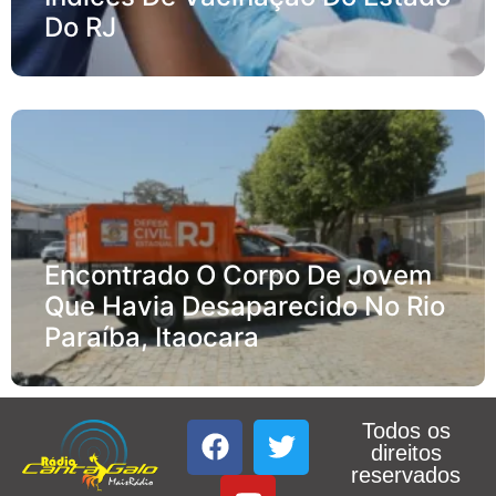
Do RJ
Encontrado O Corpo De Jovem
Que Havia Desaparecido No Rio
Paraíba, Itaocara
Todos os
direitos
reservados