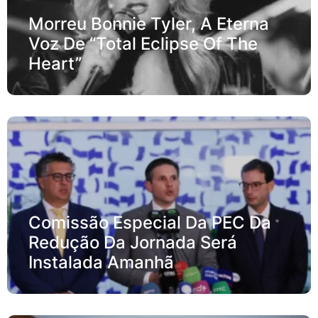
Morreu Bonnie Tyler, A Eterna
Voz De “Total Eclipse Of The
Heart”
Comissão Especial Da PEC Da
Redução Da Jornada Será
Instalada Amanhã