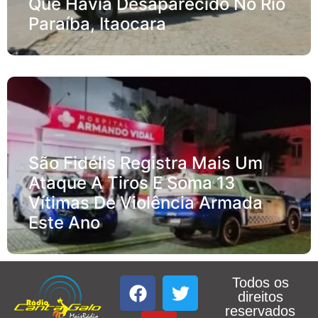
Que Havia Desaparecido No Rio
Paraíba, Itaocara
São Fidélis Registra Mais Um
Ataque A Tiros E Soma 13
Vítimas De Violência Armada
Este Ano
Todos os
direitos
reservados