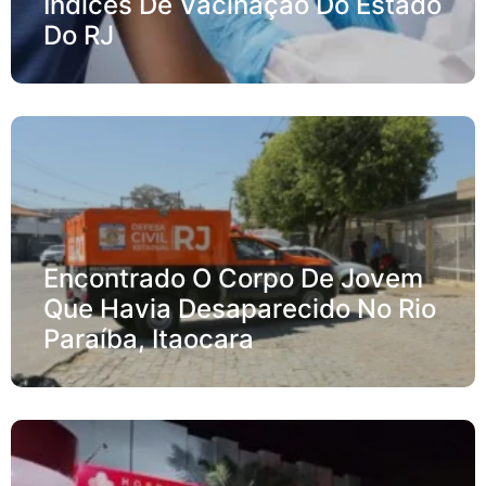
Índices De Vacinação Do Estado
Do RJ
Encontrado O Corpo De Jovem
Que Havia Desaparecido No Rio
Paraíba, Itaocara