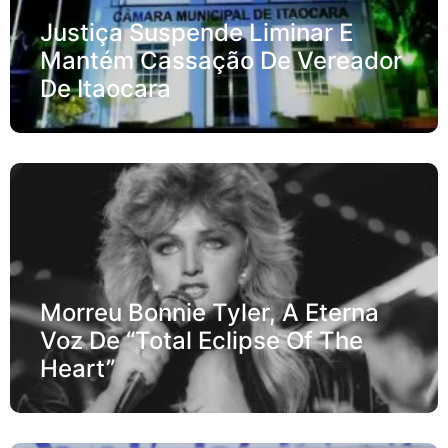
Justiça Suspende Liminar E
Mantém Cassação De Vereador
De Itaocara
Morreu Bonnie Tyler, A Eterna
Voz De “Total Eclipse Of The
Heart”