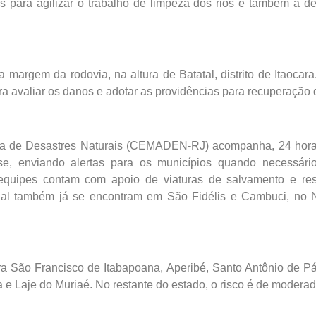
s para agilizar o trabalho de limpeza dos rios e também a d
argem da rodovia, na altura de Batatal, distrito de Itaocara
a avaliar os danos e adotar as providências para recuperação 
ta de Desastres Naturais (CEMADEN-RJ) acompanha, 24 horas
nense, enviando alertas para os municípios quando necessá
equipes contam com apoio de viaturas de salvamento e re
al também já se encontram em São Fidélis e Cambuci, no No
ara São Francisco de Itabapoana, Aperibé, Santo Antônio de P
 Laje do Muriaé. No restante do estado, o risco é de moderad