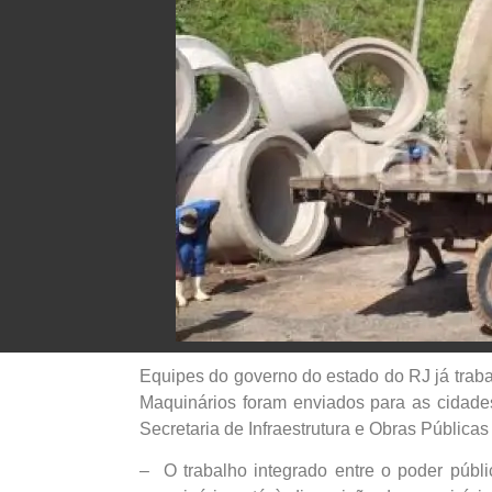
Equipes do governo do estado do RJ já traba
Maquinários foram enviados para as cidade
Secretaria de Infraestrutura e Obras Públicas
– O trabalho integrado entre o poder públ