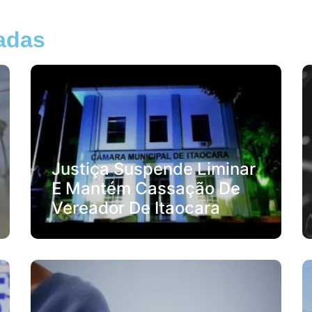
nadas
Justiça Suspende Liminar
E Mantém Cassação De
Vereador De Itaocara