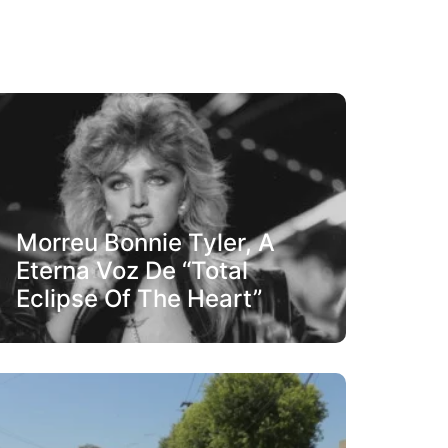
Morreu Bonnie Tyler, A
Eterna Voz De “Total
Eclipse Of The Heart”