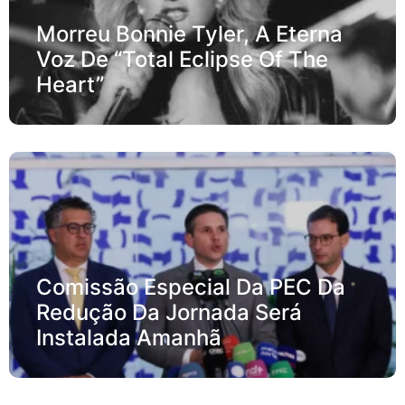
Morreu Bonnie Tyler, A Eterna
Voz De “Total Eclipse Of The
Heart”
Comissão Especial Da PEC Da
Redução Da Jornada Será
Instalada Amanhã