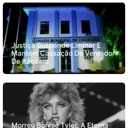
Justiça Suspende Liminar E
Mantém Cassação De Vereador
De Itaocara
Morreu Bonnie Tyler, A Eterna