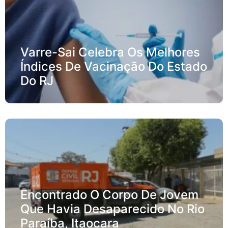
Varre-Sai Celebra Os Melhores
Índices De Vacinação Do Estado
Do RJ
Encontrado O Corpo De Jovem
Que Havia Desaparecido No Rio
Paraíba, Itaocara