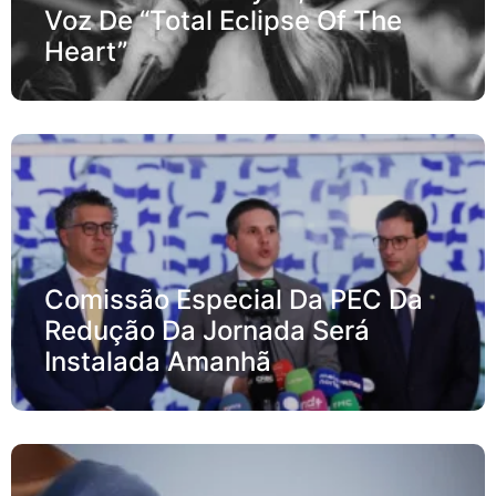
Voz De “Total Eclipse Of The
Heart”
Comissão Especial Da PEC Da
Redução Da Jornada Será
Instalada Amanhã