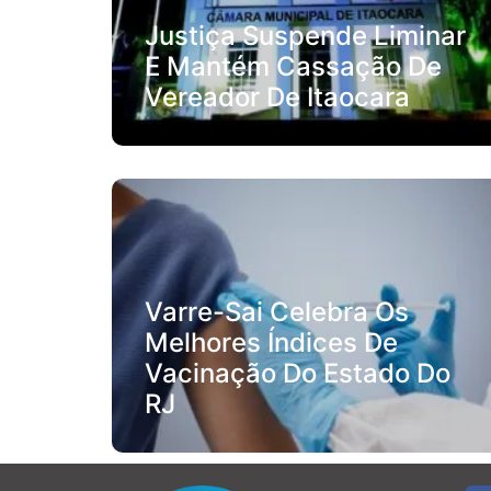
Justiça Suspende Liminar
E Mantém Cassação De
Vereador De Itaocara
Varre-Sai Celebra Os
Melhores Índices De
Vacinação Do Estado Do
RJ