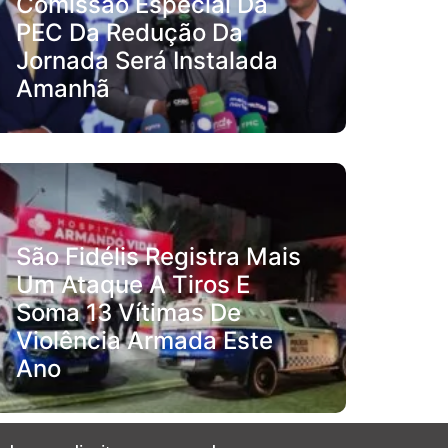
Comissão Especial Da
PEC Da Redução Da
Jornada Será Instalada
Amanhã
São Fidélis Registra Mais
Um Ataque A Tiros E
Soma 13 Vítimas De
Violência Armada Este
Ano