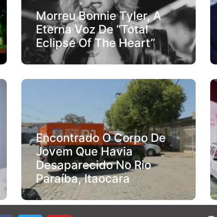
Morreu Bonnie Tyler, A
Eterna Voz De “Total
Eclipse Of The Heart”
Encontrado O Corpo De
Jovem Que Havia
Desaparecido No Rio
Paraíba, Itaocara