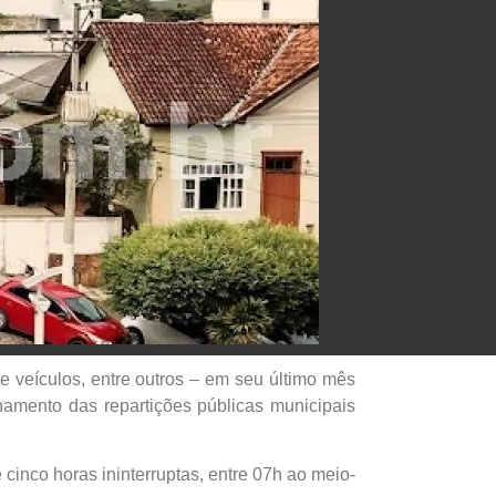
e veículos, entre outros – em seu último mês
namento das repartições públicas municipais
 cinco horas ininterruptas, entre 07h ao meio-