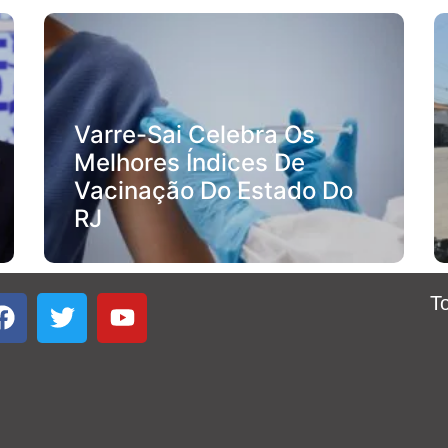
Varre-Sai Celebra Os
Melhores Índices De
Vacinação Do Estado Do
RJ
T