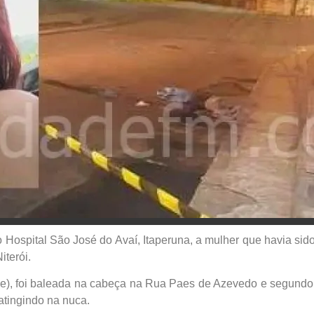
 Hospital São José do Avaí, Itaperuna, a mulher que havia sido 
iterói.
lhe), foi baleada na cabeça na Rua Paes de Azevedo e segundo 
atingindo na nuca.