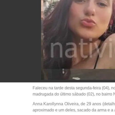
Faleceu na tarde desta segunda-feira (04), no
madrugada do último sábado (02), no bairro N
Anna Karollynna Oliveira, de 29 anos (deta
aproximado e um deles, sacado da arma e a 