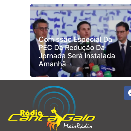
Comissão Especial Da
PEC Da Redução Da
Jornada Será Instalada
Amanhã