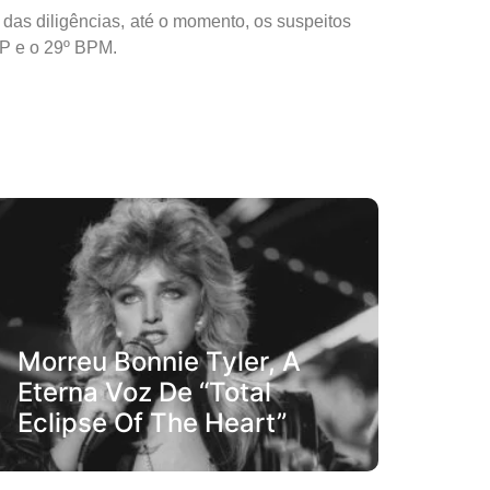
 das diligências, até o momento, os suspeitos
DP e o 29º BPM.
Morreu Bonnie Tyler, A
Eterna Voz De “Total
Eclipse Of The Heart”