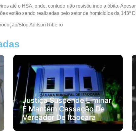
iros até o HSA, onde, contudo não resistiu indo a óbito. Apesar
ações estão sendo realizadas pelo setor de homicídios da 143ª 
rodução/Blog Adilson Ribeiro
nadas
Justiça Suspende Liminar
E Mantém Cassação De
Vereador De Itaocara