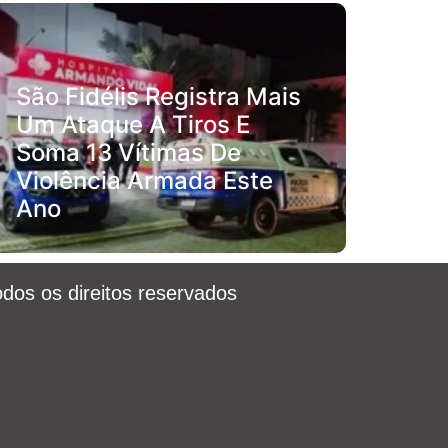
São Fidélis Registra Mais
Um Ataque A Tiros E
Soma 13 Vítimas De
Violência Armada Este
Ano
odos os direitos reservados