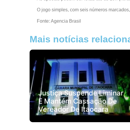
O jogo simples, com seis números marcados,
Fonte: Agencia Brasil
Mais notícias relacio
Justiça Suspende Liminar
E Mantém Cassação De
Vereador De Itaocara