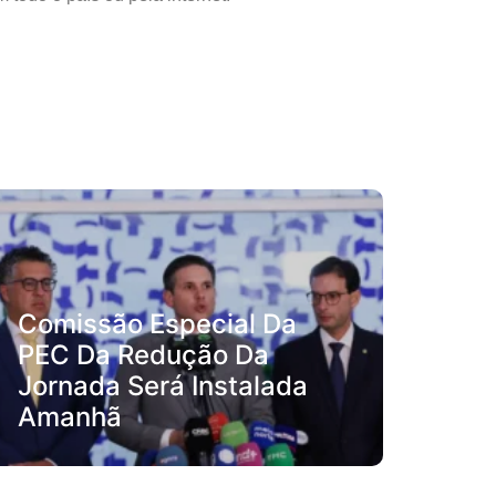
Comissão Especial Da
PEC Da Redução Da
Jornada Será Instalada
Amanhã