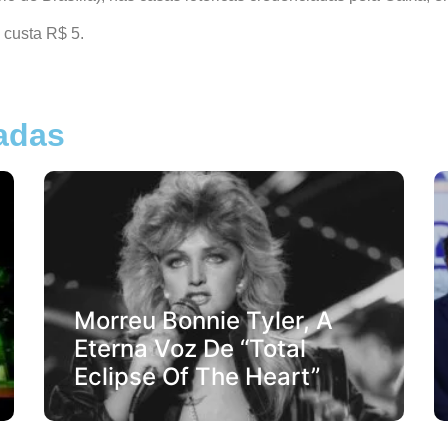
 custa R$ 5.
nadas
Morreu Bonnie Tyler, A
Eterna Voz De “Total
Eclipse Of The Heart”