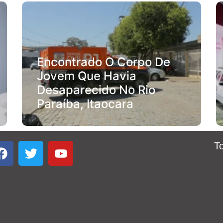
Encontrado O Corpo De
Jovem Que Havia
Desaparecido No Rio
Paraíba, Itaocara
T