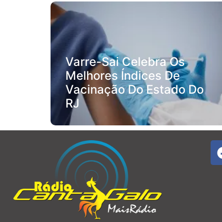
Varre-Sai Celebra Os
Melhores Índices De
Vacinação Do Estado Do
RJ