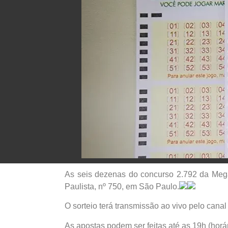
As seis dezenas do concurso 2.792 da Mega-
Paulista, nº 750, em São Paulo.
O sorteio terá transmissão ao vivo pelo can
As apostas podem ser feitas até as 19h (horár