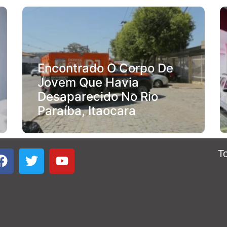
Encontrado O Corpo De
Jovem Que Havia
Desaparecido No Rio
Paraíba, Itaocara
T