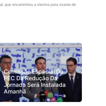
trital, que encaminhou a menina para exame de
Comissão Especial Da
PEC Da Redução Da
Jornada Será Instalada
Amanhã