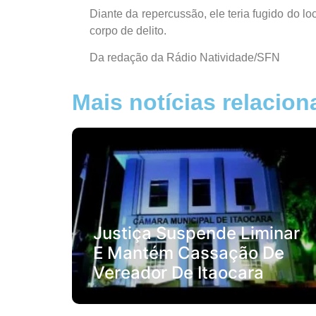
Diante da repercussão, ele teria fugido do l
corpo de delito.
Da redação da Rádio Natividade/SFN
Mais notícias relacio
Justiça Suspende Liminar
E Mantém Cassação De
Vereador De Itaocara