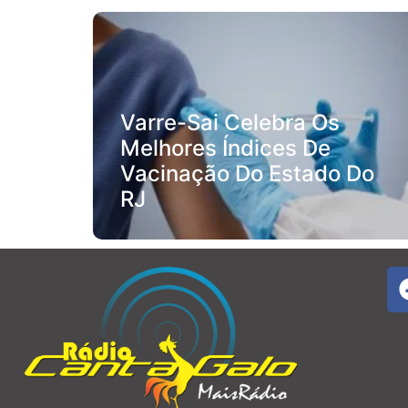
Varre-Sai Celebra Os
Melhores Índices De
Vacinação Do Estado Do
RJ