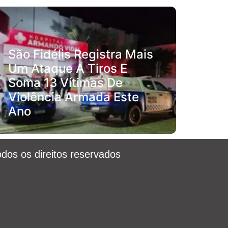
São Fidélis Registra Mais
Um Ataque A Tiros E
Soma 13 Vítimas De
Violência Armada Este
Ano
odos os direitos reservados