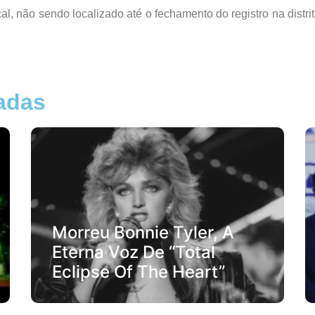
ocal, não sendo localizado até o fechamento do registro na dis
nadas
Morreu Bonnie Tyler, A
Eterna Voz De “Total
Eclipse Of The Heart”