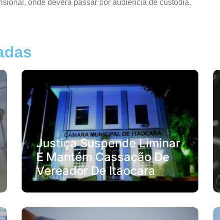
isional, onde deverá passar por audiência de custódia.
nadas
Justiça Suspende Liminar
E Mantém Cassação De
Vereador De Itaocara