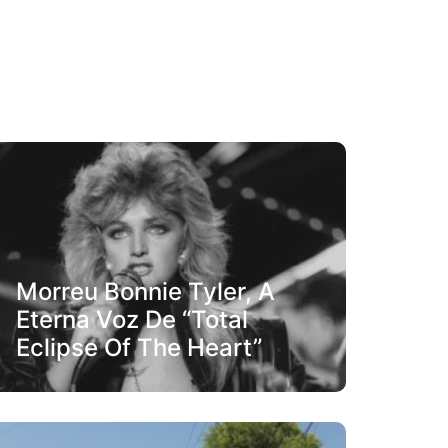
Morreu Bonnie Tyler, A
Eterna Voz De “Total
Eclipse Of The Heart”