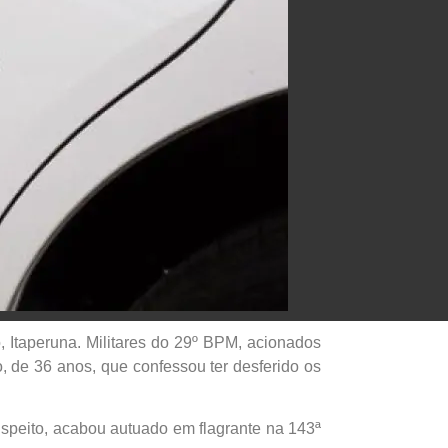
o, Itaperuna. Militares do 29º BPM, acionados
 de 36 anos, que confessou ter desferido os
uspeito, acabou autuado em flagrante na 143ª