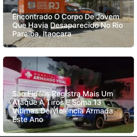
Encontrado O Corpo De Jovem
Que Havia Desaparecido No Rio
Paraíba, Itaocara
São Fidélis Registra Mais Um
Ataque A Tiros E Soma 13
Vítimas De Violência Armada
Este Ano