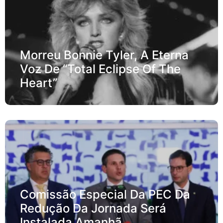
Morreu Bonnie Tyler, A Eterna
Voz De “Total Eclipse Of The
Heart”
Comissão Especial Da PEC Da
Redução Da Jornada Será
Instalada Amanhã