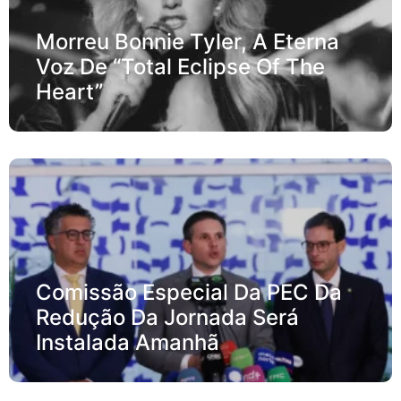
Morreu Bonnie Tyler, A Eterna
Voz De “Total Eclipse Of The
Heart”
Comissão Especial Da PEC Da
Redução Da Jornada Será
Instalada Amanhã