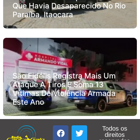
Que Havia Desaparecido No Rio
Paraíba, Itaocara
São Fidélis Registra Mais Um
Ataque A Tiros E Soma 13
Vítimas De Violência Armada
Este Ano
Todos os
direitos