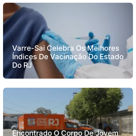
Varre-Sai Celebra Os Melhores
Índices De Vacinação Do Estado
Do RJ
Encontrado O Corpo De Jovem