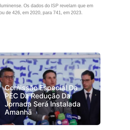
 fluminense. Os dados do ISP revelam que em
ltou de 426, em 2020, para 741, em 2023.
Comissão Especial Da
PEC Da Redução Da
Jornada Será Instalada
Amanhã