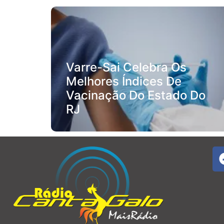
Varre-Sai Celebra Os
Melhores Índices De
Vacinação Do Estado Do
RJ