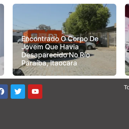
Encontrado O Corpo De
Jovem Que Havia
Desaparecido No Rio
Paraíba, Itaocara
T