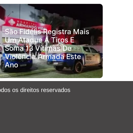
São Fidélis Registra Mais
Um Ataque A Tiros E
Soma 13 Vítimas De
Violência Armada Este
Ano
odos os direitos reservados