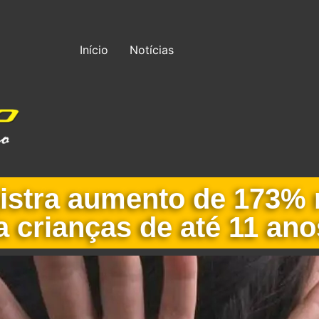
Início
Notícias
gistra aumento de 173%
a crianças de até 11 ano