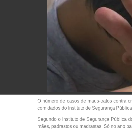
O número de casos de maus-tratos contra cr
com dados do Instituto de Segurança Pública
Segundo o Instituto de Segurança Pública d
mães, padrastos ou madrastas. Só no ano pa